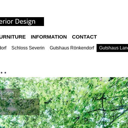
URNITURE
INFORMATION
CONTACT
orf
Schloss Severin
Gutshaus Rönkendorf
Gutshaus Lan
 Heiden