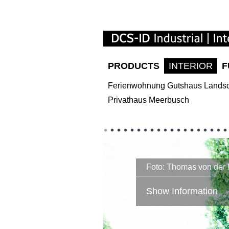
PRODUCTS
INTERIOR
F
Ferienwohnung Gutshaus Landsd
Privathaus Meerbusch
Foto: Thomas von der
Show Information